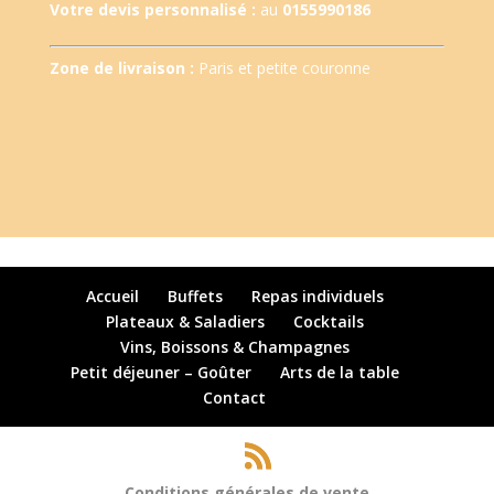
Votre devis personnalisé :
au
0155990186
Zone de livraison :
Paris et petite couronne
Accueil
Buffets
Repas individuels
Plateaux & Saladiers
Cocktails
Vins, Boissons & Champagnes
Petit déjeuner – Goûter
Arts de la table
Contact
Conditions générales de vente