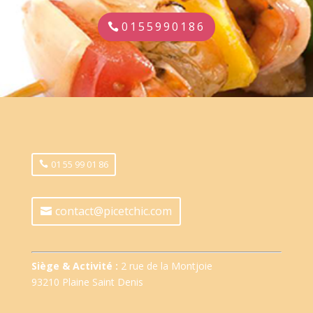
0155990186
01 55 99 01 86
contact@picetchic.com
Siège & Activité :
2 rue de la Montjoie
93210 Plaine Saint Denis