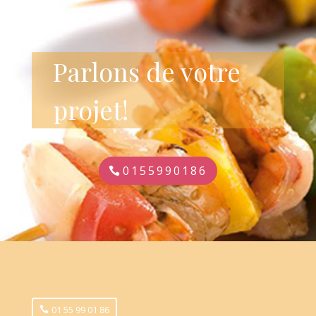
Parlons de votre
projet!
0155990186
01 55 99 01 86