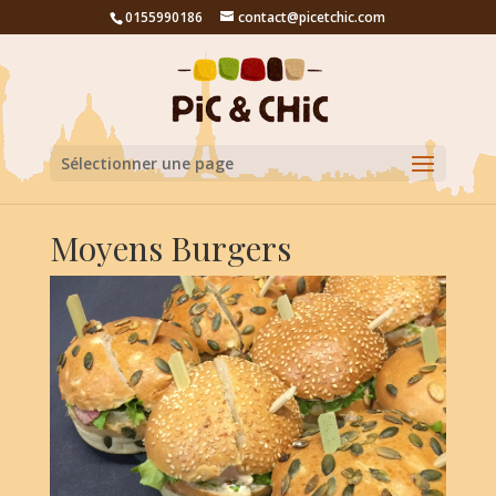
0155990186
contact@picetchic.com
Sélectionner une page
Moyens Burgers