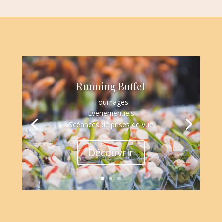
Running Buffet
Tournages
Evénementiels
Scéances de prises de vue
Découvrir