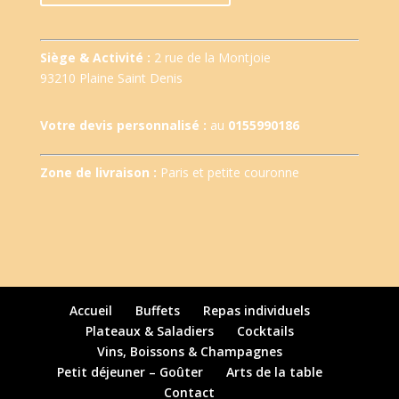
Siège & Activité :
2 rue de la Montjoie
93210 Plaine Saint Denis
Votre devis personnalisé :
au
0155990186
Zone de livraison :
Paris et petite couronne
Accueil
Buffets
Repas individuels
Plateaux & Saladiers
Cocktails
Vins, Boissons & Champagnes
Petit déjeuner – Goûter
Arts de la table
Contact