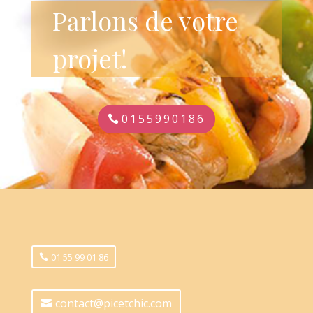
Parlons de votre
projet!
0155990186
01 55 99 01 86
contact@picetchic.com