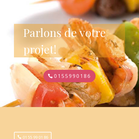
Parlons de votre
projet!
0155990186
01 55 99 01 86